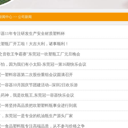
新闻中心
>>
公司新闻
容器11年专注研发生产安全材质塑料杯
吹塑瓶厂开工啦！大吉大利，诸事顺利！
籁之音歌王争霸赛”东莞冠一吹塑瓶工厂元旦晚会
不怕，因为我们有小太阳-东莞冠一第16期快乐会议
冠一塑料容器第二次股份重组会议圆满召开
一容器10月国庆节团建活动--深圳2日欢乐游
是药神，我是吹瓶王,东莞冠一容器快乐会议
冠一将坚持高品质把吹塑塑料瓶事业进行到底
了，东莞冠一是专业的机油瓶生产源头厂家
冠一食品塑料瓶专注高端品质，从不参与价格之争