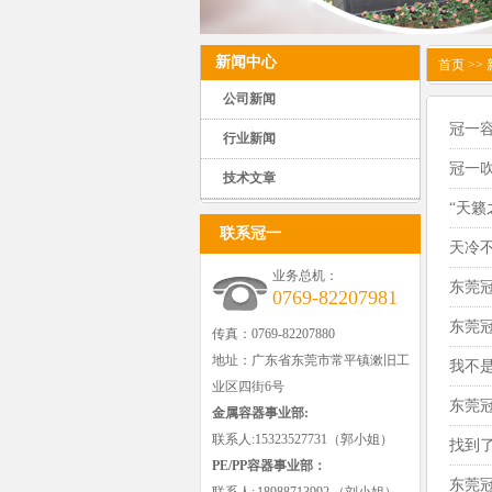
新闻中心
首页
>>
公司新闻
冠一
行业新闻
冠一
技术文章
“天
联系冠一
天冷
业务总机：
东莞
0769-82207981
东莞冠
传真：0769-82207880
地址：广东省东莞市常平镇漱旧工
我不
业区四街6号
东莞
金属容器事业部:
联系人:15323527731（郭小姐）
找到
PE/PP容器事业部：
东莞