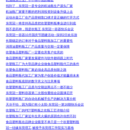
机油瓶加工生产中不得不说的秘密
找到了，东莞冠一是专业的机油瓶生产源头厂家
机油瓶厂家要不断的把利润投资到设备升级上去
运动水壶工厂在产品营销靠口碑才是正确的打开方式
东莞冠一将坚持高品质把吹塑塑料瓶事业进行到底
我不是药神，我是吹瓶王,东莞冠一容器快乐会议
东莞冠一容器10月国庆节团建活动--深圳2日欢乐游
长期稳定的订单对于食品塑料瓶加工厂的重要性
润滑油塑料瓶工厂产品质量与交期一定要保障
吹塑食品塑料瓶厂一定要在意客户在意的
食品塑料瓶厂家要发展硬件与软件都得跟上时代
吹塑瓶工厂为大型品牌企业做食品塑料瓶代工的条件
吹塑食品塑料瓶厂家必须走高品质创新之路
食品塑料瓶代加工厂家为客户创造价值才能赢得未来
食品塑料瓶底部的数字意义与注意事项
吹塑塑料瓶工厂品质与交期这两点不一都不能少
东莞冠一塑料容器第二次股份重组会议圆满召开
吹塑塑料瓶厂的自动化机械手生产的解决方案分析
天冷不怕，因为我们有小太阳-东莞冠一第16期快乐会议
吹塑瓶工厂的PET塑料瓶之吹瓶工艺详细介绍
吹塑瓶加工厂家近年生意火爆的原因也许你想不到
食品塑料瓶在品牌企业眼里不单只是一个吹塑塑料瓶
冠一结缘东莞理工,被授予东莞理工学院实习基地