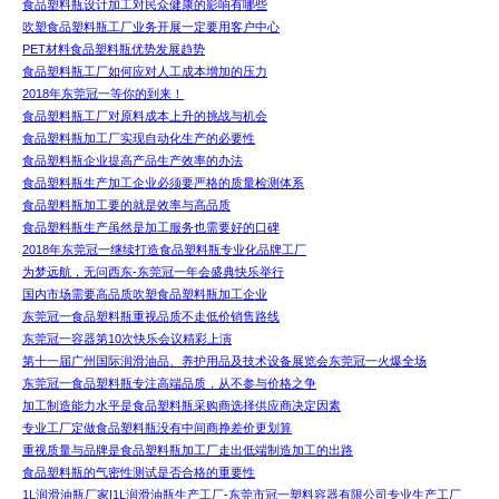
食品塑料瓶设计加工对民众健康的影响有哪些
吹塑食品塑料瓶工厂业务开展一定要用客户中心
PET材料食品塑料瓶优势发展趋势
食品塑料瓶工厂如何应对人工成本增加的压力
2018年东莞冠一等你的到来！
食品塑料瓶工厂对原料成本上升的挑战与机会
食品塑料瓶加工厂实现自动化生产的必要性
食品塑料瓶企业提高产品生产效率的办法
食品塑料瓶生产加工企业必须要严格的质量检测体系
食品塑料瓶加工要的就是效率与高品质
食品塑料瓶生产虽然是加工服务也需要好的口碑
2018年东莞冠一继续打造食品塑料瓶专业化品牌工厂
为梦远航，无问西东-东莞冠一年会盛典快乐举行
国内市场需要高品质吹塑食品塑料瓶加工企业
东莞冠一食品塑料瓶重视品质不走低价销售路线
东莞冠一容器第10次快乐会议精彩上演
第十一届广州国际润滑油品、养护用品及技术设备展览会东莞冠一火爆全场
东莞冠一食品塑料瓶专注高端品质，从不参与价格之争
加工制造能力水平是食品塑料瓶采购商选择供应商决定因素
专业工厂定做食品塑料瓶没有中间商挣差价更划算
重视质量与品牌是食品塑料瓶加工厂走出低端制造加工的出路
食品塑料瓶的气密性测试是否合格的重要性
1L润滑油瓶厂家|1L润滑油瓶生产工厂-东莞市冠一塑料容器有限公司专业生产工厂