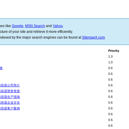
nes like
Google
,
MSN Search
and
Yahoo
.
ure of your site and retrieve it more efficiently.
 indexed by the major search engines can be found at
SitemapX.com
.
Priority
1.0
1.0
务
0.6
0.6
0.6
料容器公司简介
0.6
料容器荣誉资质
0.6
料容器生产现场
0.6
料容器企业文化
0.6
料容器客户案例
0.6
0.6
0.6
0.6