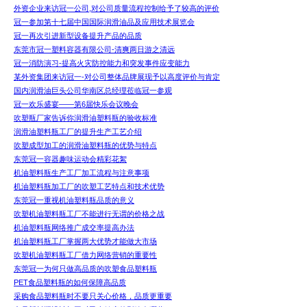
外资企业来访冠一公司,对公司质量流程控制给予了较高的评价
冠一参加第十七届中国国际润滑油品及应用技术展览会
冠一再次引进新型设备提升产品的品质
东莞市冠一塑料容器有限公司-清爽两日游之清远
冠一消防演习-提高火灾防控能力和突发事件应变能力
某外资集团来访冠一-对公司整体品牌展现予以高度评价与肯定
国内润滑油巨头公司华南区总经理莅临冠一参观
冠一欢乐盛宴——第6届快乐会议晚会
吹塑瓶厂家告诉你润滑油塑料瓶的验收标准
润滑油塑料瓶工厂的提升生产工艺介绍
吹塑成型加工的润滑油塑料瓶的优势与特点
东莞冠一容器趣味运动会精彩花絮
机油塑料瓶生产工厂加工流程与注意事项
机油塑料瓶加工厂的吹塑工艺特点和技术优势
东莞冠一重视机油塑料瓶品质的意义
吹塑机油塑料瓶工厂不能进行无谓的价格之战
机油塑料瓶网络推广成交率提高办法
机油塑料瓶工厂掌握两大优势才能做大市场
吹塑机油塑料瓶工厂借力网络营销的重要性
东莞冠一为何只做高品质的吹塑食品塑料瓶
PET食品塑料瓶的如何保障高品质
采购食品塑料瓶时不要只关心价格，品质更重要