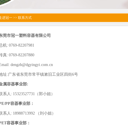
 走进冠一 >> 联系方式
东莞市冠一塑料容器有限公司
总机: 0769-82207981
传真: 0769-82207880
Email:
dengzh@dgyingyi.com.cn
地址:广东省东莞市常平镇漱旧工业区四街6号
金属容器事业部:
联系人: 15323527731（郭小姐）
PE/PP容器事业部：
联系人: 18988713992 （刘小姐）
PET容器事业部：