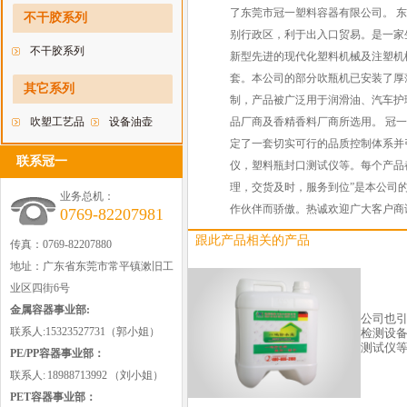
料瓶
了东莞市冠一塑料容器有限公司。 
不干胶系列
别行政区，利于出入口贸易。是一家
不干胶系列
新型先进的现代化塑料机械及注塑机械。
套。本公司的部分吹瓶机已安装了厚
其它系列
制，产品被广泛用于润滑油、汽车护
吹塑工艺品
设备油壶
品厂商及香精香料厂商所选用。 冠一
定了一套切实可行的品质控制体系并引
联系冠一
仪，塑料瓶封口测试仪等。每个产品
理，交货及时，服务到位”是本公司
业务总机：
作伙伴而骄傲。热诚欢迎广大客户商
0769-82207981
跟此产品相关的产品
传真：0769-82207880
地址：广东省东莞市常平镇漱旧工
业区四街6号
金属容器事业部:
公司也
联系人:15323527731（郭小姐）
检测设
测试仪
PE/PP容器事业部：
联系人: 18988713992 （刘小姐）
PET容器事业部：