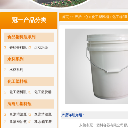
首页
>> 产品中心 » 化工塑胶桶 » 化工桶25L-
冠一产品分类
食品塑料瓶系列
香精香料瓶
运动水壶
水杯系列
水杯系列
化工塑料瓶
化工塑料瓶
化工塑胶桶
润滑油塑料瓶
1L润滑油瓶
2L润滑油瓶
产品详细介绍：
4L润滑油瓶
2L水箱宝塑
东莞市冠一塑料容器有限公司原是深圳