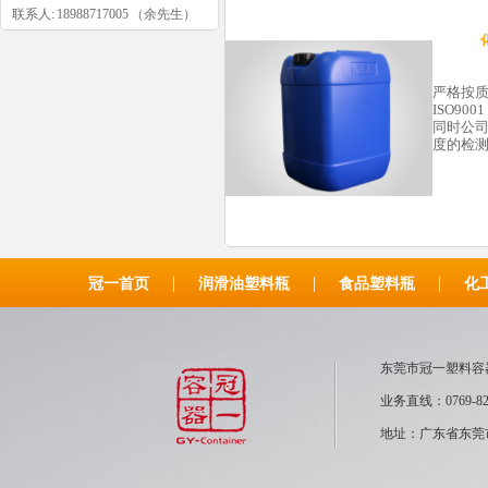
联系人: 18988717005 （余先生）
严格按
ISO90
同时公
度的检
|
|
|
冠一首页
润滑油塑料瓶
食品塑料瓶
化
东莞市冠一塑
业务直线：0769-82
地址：广东省