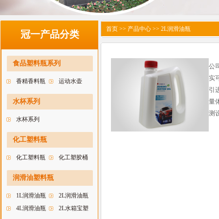
首页
>> 产品中心 >>
2L润滑油瓶
冠一产品分类
食品塑料瓶系列
公
实
香精香料瓶
运动水壶
引进
水杯系列
量
测
水杯系列
化工塑料瓶
化工塑料瓶
化工塑胶桶
润滑油塑料瓶
1L润滑油瓶
2L润滑油瓶
4L润滑油瓶
2L水箱宝塑