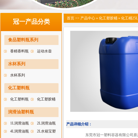
首页
>> 产品中心 » 化工塑胶桶 » 化工桶25L-
冠一产品分类
食品塑料瓶系列
香精香料瓶
运动水壶
水杯系列
水杯系列
化工塑料瓶
化工塑料瓶
化工塑胶桶
润滑油塑料瓶
1L润滑油瓶
2L润滑油瓶
产品详细介绍：
4L润滑油瓶
2L水箱宝塑
东莞市冠一塑料容器有限公司原是深圳