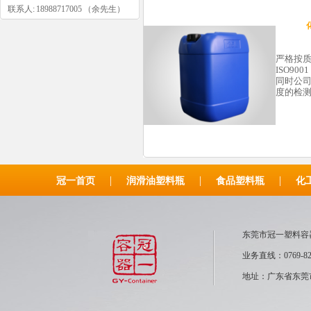
联系人: 18988717005 （余先生）
严格按
ISO90
同时公
度的检
|
|
|
冠一首页
润滑油塑料瓶
食品塑料瓶
化
东莞市冠一塑
业务直线：0769-82
地址：广东省