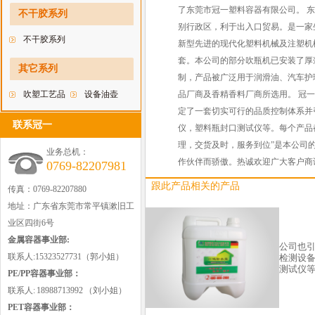
料瓶
了东莞市冠一塑料容器有限公司。 
不干胶系列
别行政区，利于出入口贸易。是一家
不干胶系列
新型先进的现代化塑料机械及注塑机械。
套。本公司的部分吹瓶机已安装了厚
其它系列
制，产品被广泛用于润滑油、汽车护
吹塑工艺品
设备油壶
品厂商及香精香料厂商所选用。 冠一
定了一套切实可行的品质控制体系并引
联系冠一
仪，塑料瓶封口测试仪等。每个产品
理，交货及时，服务到位”是本公司
业务总机：
作伙伴而骄傲。热诚欢迎广大客户商
0769-82207981
跟此产品相关的产品
传真：0769-82207880
地址：广东省东莞市常平镇漱旧工
业区四街6号
金属容器事业部:
公司也
联系人:15323527731（郭小姐）
检测设
测试仪
PE/PP容器事业部：
联系人: 18988713992 （刘小姐）
PET容器事业部：