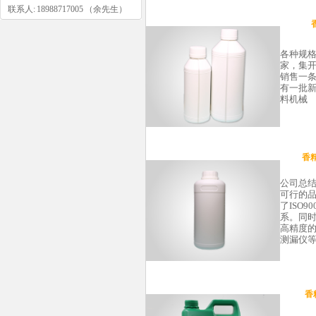
联系人: 18988717005 （余先生）
各种规
家，集
销售一条
有一批
料机械
香精
公司总
可行的
了ISO9
系。同
高精度的
测漏仪
香