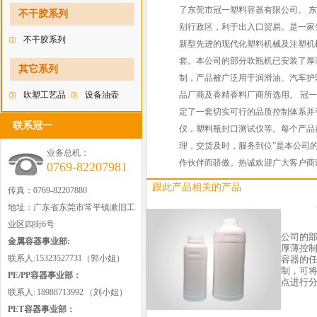
料瓶
了东莞市冠一塑料容器有限公司。 
不干胶系列
别行政区，利于出入口贸易。是一家
不干胶系列
新型先进的现代化塑料机械及注塑机械。
套。本公司的部分吹瓶机已安装了厚
其它系列
制，产品被广泛用于润滑油、汽车护
吹塑工艺品
设备油壶
品厂商及香精香料厂商所选用。 冠一
定了一套切实可行的品质控制体系并引
联系冠一
仪，塑料瓶封口测试仪等。每个产品
理，交货及时，服务到位”是本公司
业务总机：
作伙伴而骄傲。热诚欢迎广大客户商
0769-82207981
跟此产品相关的产品
传真：0769-82207880
地址：广东省东莞市常平镇漱旧工
业区四街6号
公司的
金属容器事业部:
厚薄控
联系人:15323527731（郭小姐）
容器的
制，可将
PE/PP容器事业部：
点进行分
联系人: 18988713992 （刘小姐）
PET容器事业部：