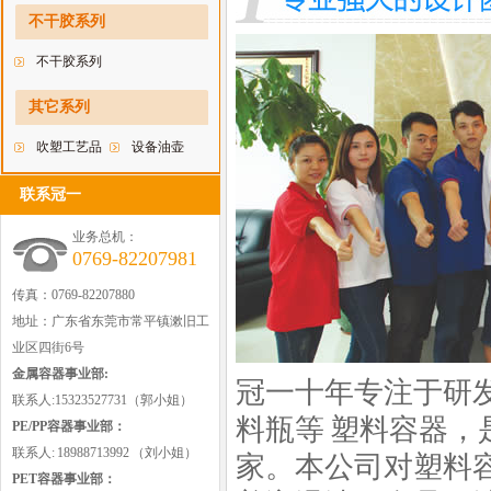
料瓶
不干胶系列
不干胶系列
其它系列
吹塑工艺品
设备油壶
联系冠一
业务总机：
0769-82207981
传真：0769-82207880
地址：广东省东莞市常平镇漱旧工
业区四街6号
金属容器事业部:
冠一十年专注于研
联系人:15323527731（郭小姐）
料瓶
等
塑料容器
，
PE/PP容器事业部：
联系人: 18988713992 （刘小姐）
家。本公司对塑料
PET容器事业部：