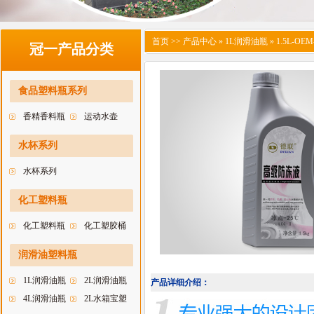
首页
>> 产品中心 » 1L润滑油瓶 » 1.5L-OEM
冠一产品分类
食品塑料瓶系列
香精香料瓶
运动水壶
水杯系列
水杯系列
化工塑料瓶
化工塑料瓶
化工塑胶桶
润滑油塑料瓶
1L润滑油瓶
2L润滑油瓶
产品详细介绍：
4L润滑油瓶
2L水箱宝塑