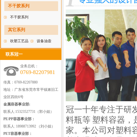
料瓶
不干胶系列
不干胶系列
其它系列
吹塑工艺品
设备油壶
联系冠一
业务总机：
0769-82207981
传真：0769-82207880
地址：广东省东莞市常平镇漱旧工
业区四街6号
金属容器事业部:
冠一十年专注于研
联系人:15323527731（郭小姐）
料瓶
等
塑料容器
，
PE/PP容器事业部：
联系人: 18988713992 （刘小姐）
家。本公司对塑料
PET容器事业部：