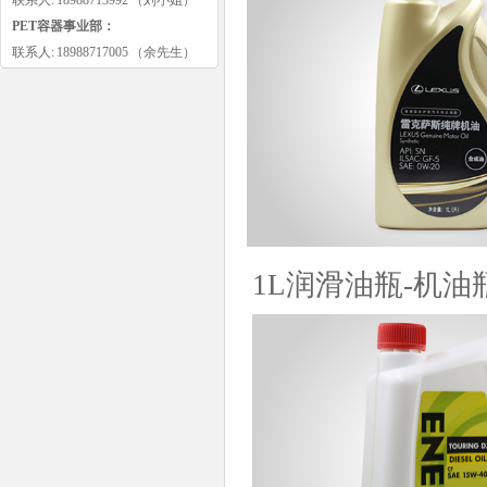
联系人: 18988713992 （刘小姐）
PET容器事业部：
联系人: 18988717005 （余先生）
1L润滑油瓶-机油