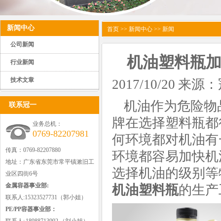
新闻中心
首页
>>
新闻中心
>> 新闻
公司新闻
机油塑料瓶
行业新闻
技术文章
2017/10/20 
机油作为危险物
联系冠一
牌在选择塑料瓶都
业务总机：
0769-82207981
何环境都对机油有
传真：0769-82207880
环境都容易加快机
地址：广东省东莞市常平镇漱旧工
选择机油的级别等
业区四街6号
金属容器事业部:
机油塑料瓶
的生产
联系人:15323527731（郭小姐）
PE/PP容器事业部：