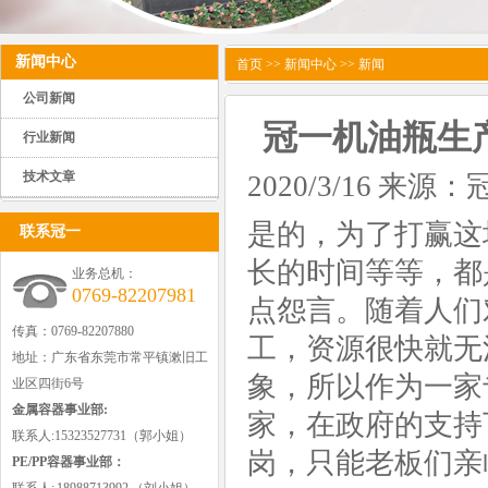
新闻中心
首页
>>
新闻中心
>> 新闻
公司新闻
冠一机油瓶生
行业新闻
技术文章
2020/3/16 来
是的，为了打赢这
联系冠一
长的时间等等，都
业务总机：
0769-82207981
点怨言。随着人们
传真：0769-82207880
工，资源很快就无
地址：广东省东莞市常平镇漱旧工
象，所以作为一家
业区四街6号
金属容器事业部:
家，在政府的支持
联系人:15323527731（郭小姐）
岗，只能老板们亲
PE/PP容器事业部：